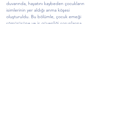
duvarında, hayatını kaybeden çocukların 
isimlerinin yer aldığı anma köşesi 
oluşturuldu. Bu bölümle, çocuk emeği 
sömürüsüne ve iş güvenliği sorunlarına 
dikkat çekilmesi amaçlanıyor.
Sergi 1 Mayıs’a Kadar Ziyarete Açık
Açılışın ardından büyük ilgi gören sergi, 
emek mücadelesine ışık tutan görselleri ve 
anma duvarıyla 1 Mayıs tarihine kadar 
Demokrasi Evi’nde ziyaretçilerini ağırlamaya 
devam edecek. Emeğin Gücü Çalışma 
Grubu, tüm Datça halkını bu tanıklığa ortak 
olmaya ve sergiyi ziyaret etmeye davet etti.
Yer: Datça Demokrasi Evi
Ziyaret Tarihleri: 26 Nisan – 1 Mayıs 2026