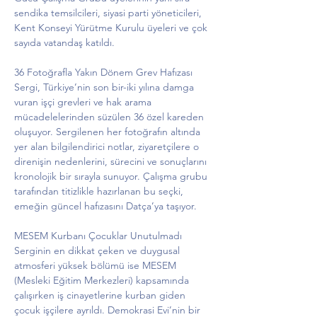
sendika temsilcileri, siyasi parti yöneticileri, 
Kent Konseyi Yürütme Kurulu üyeleri ve çok 
sayıda vatandaş katıldı.
36 Fotoğrafla Yakın Dönem Grev Hafızası
Sergi, Türkiye’nin son bir-iki yılına damga 
vuran işçi grevleri ve hak arama 
mücadelelerinden süzülen 36 özel kareden 
oluşuyor. Sergilenen her fotoğrafın altında 
yer alan bilgilendirici notlar, ziyaretçilere o 
direnişin nedenlerini, sürecini ve sonuçlarını 
kronolojik bir sırayla sunuyor. Çalışma grubu 
tarafından titizlikle hazırlanan bu seçki, 
emeğin güncel hafızasını Datça’ya taşıyor.
MESEM Kurbanı Çocuklar Unutulmadı
Serginin en dikkat çeken ve duygusal 
atmosferi yüksek bölümü ise MESEM 
(Mesleki Eğitim Merkezleri) kapsamında 
çalışırken iş cinayetlerine kurban giden 
çocuk işçilere ayrıldı. Demokrasi Evi’nin bir 