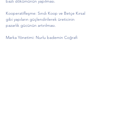
bazlı dökümünün yapılması.
Kooperatifleşme: Sındı Koop ve Betçe Kırsal 
gibi yapıların güçlendirilerek üreticinin 
pazarlık gücünün artırılması.
Marka Yönetimi: Nurlu bademin Coğrafi 
İşaret avantajının kullanılması ve belediye 
destekli bir markalaşma süreciyle ürünün 
katma değerinin yükseltilmesi.
Domuz Zararı ve Girdi Maliyetleri
Üreticiler, artan mazot maliyetleri ve yaban 
hayatının (domuzların) yeni dikilen fidanlara 
verdiği zararlar nedeniyle ciddi bir 
ekonomik yük altında olduklarını ifade 
ettiler. Bir fidanın verime yatması için 
gereken 10 yıllık süreçte çiftçinin 
desteklenmesi gerektiği, yerel yönetim ve 
merkezi hükümetten bu konuda somut 
adımlar beklendiği dile getirildi.