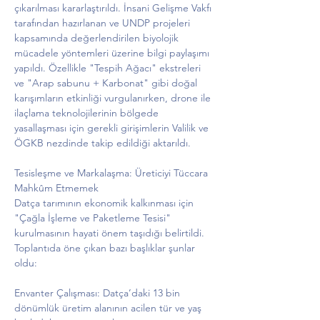
çıkarılması kararlaştırıldı. İnsani Gelişme Vakfı 
tarafından hazırlanan ve UNDP projeleri 
kapsamında değerlendirilen biyolojik 
mücadele yöntemleri üzerine bilgi paylaşımı 
yapıldı. Özellikle "Tespih Ağacı" ekstreleri 
ve "Arap sabunu + Karbonat" gibi doğal 
karışımların etkinliği vurgulanırken, drone ile 
ilaçlama teknolojilerinin bölgede 
yasallaşması için gerekli girişimlerin Valilik ve 
ÖGKB nezdinde takip edildiği aktarıldı.
Tesisleşme ve Markalaşma: Üreticiyi Tüccara 
Mahkûm Etmemek
Datça tarımının ekonomik kalkınması için 
"Çağla İşleme ve Paketleme Tesisi" 
kurulmasının hayati önem taşıdığı belirtildi. 
Toplantıda öne çıkan bazı başlıklar şunlar 
oldu:
Envanter Çalışması: Datça’daki 13 bin 
dönümlük üretim alanının acilen tür ve yaş 